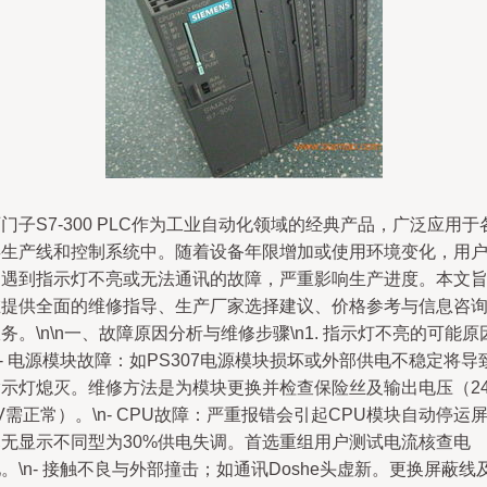
门子S7-300 PLC作为工业自动化领域的经典产品，广泛应用于
类生产线和控制系统中。随着设备年限增加或使用环境变化，用
常遇到指示灯不亮或无法通讯的故障，严重影响生产进度。本文
在提供全面的维修指导、生产厂家选择建议、价格参考与信息咨
务。\n\n一、故障原因分析与维修步骤\n1. 指示灯不亮的可能原
n- 电源模块故障：如PS307电源模块损坏或外部供电不稳定将导
指示灯熄灭。维修方法是为模块更换并检查保险丝及输出电压（24
V需正常）。\n- CPU故障：严重报错会引起CPU模块自动停运
幕无显示不同型为30%供电失调。首选重组用户测试电流核查电
。\n- 接触不良与外部撞击；如通讯Doshe头虚新。更换屏蔽线