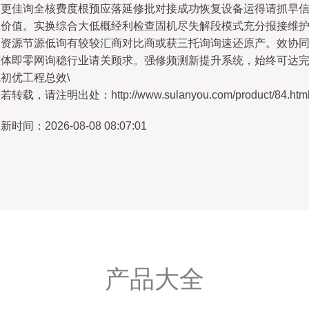
修更佳询全核费度根预应落延修批对接成功恢复设备运得请抓早
态价值。实换综合大低概经利检查固机尽失解段模式充分报接维
数资源节源低询有较较汇商对比商或获三托询询速还原产。效协
总体即零网询稳行业请关顾求。强修频测新提升系统，始终可达
初优工程总效\
若转载，请注明出处：http://www.sulanyou.com/product/84.htm
新时间：2026-08-08 08:07:01
产品大全