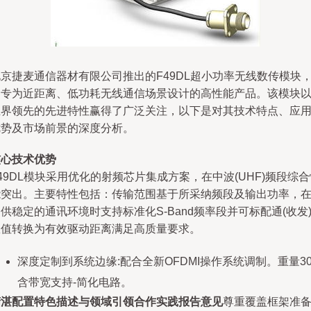
京捷麦通信器材有限公司推出的F49DL超小功率无线数传模块
是专为近距离、低功耗无线通信场景设计的高性能产品。该模块
业界领先的先进特性赢得了广泛关注，以下是对其技术特点、应
优势及市场前景的深度分析。
核心技术优势
49DL模块采用优化的射频芯片集成方案，在中波(UHF)频段综合
能突出。主要特性包括：传输范围基于所采纳频段及输出功率，
供稳定的通讯环境时支持标准化S-Band频率段并可标配通(收发
数值转换为有效驱动距离满足高质量要求。
深度定制到系统边缘:配合全新OFDMI操作系统调制。重量30
含带宽支持-简化电路。
精湛配置特色描述与领域引领合作实践报告意见
尊重覆盖框架准