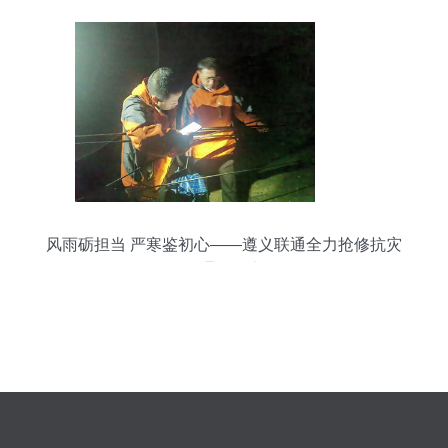
风雨砺担当 严寒鉴初心——遵义联通全力抢修抗灾
保通信纪实