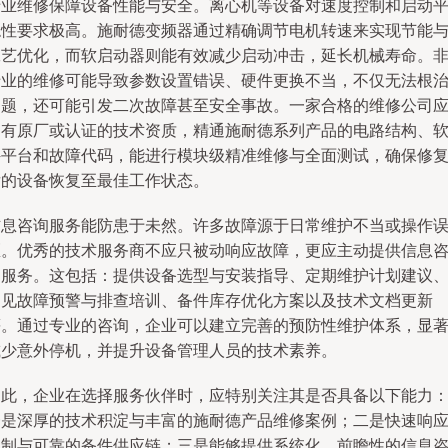
专业维修保障设备性能与安全。离心机等设备对速度控制和启动
稳性要求极高。施耐德变频器通过精确调节电机转速来实现节能
工艺优化，而软启动器则能有效减少启动冲击，延长机械寿命。
专业的维修可能导致参数设置错误、硬件更换不当，不仅无法根
问题，还可能引发二次故障甚至安全事故。一家合格的维修公司
拥有原厂或认证的技术资质，精通施耐德系列产品的电路结构、
件平台和故障代码，能进行模块级精准维修与全面测试，确保修
后的设备恢复至最佳工作状态。
信息咨询服务能防患于未然。许多故障源于日常维护不当或操作
区。优秀的技术服务商不应只被动响应故障，更应主动提供信息
询服务。这包括：提供设备选型与安装指导、定期维护计划建议
常见故障预警与排查培训、备件库存优化方案以及技术文档更新
等。通过专业的咨询，企业可以建立完善的预防性维护体系，显
减少意外停机，并提升设备管理人员的技术素养。
因此，企业在选择服务伙伴时，应特别关注其是否具备以下能力
一是深厚的技术积淀与丰富的施耐德产品维修案例；二是快速响
机制与可靠的备件供应链；三是能够提供系统化、前瞻性的信息