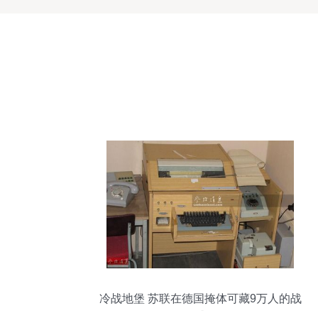
冷战地堡 苏联在德国掩体可藏9万人的战
略威慑